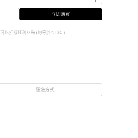
立即購買
 」可以折抵紅利
0
點 (約等於
NT$0
)
運送方式