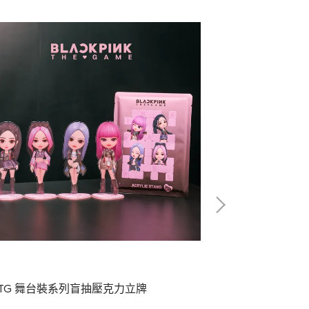
PTG 舞台裝系列盲抽壓克力立牌
BPTG 可