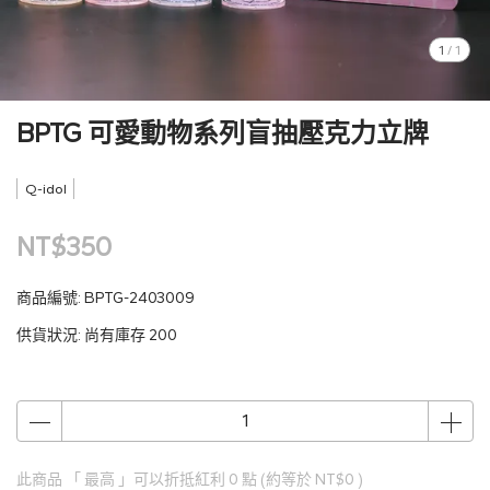
1
/
1
BPTG 可愛動物系列盲抽壓克力立牌
Q-idol
NT$350
商品編號:
BPTG-2403009
供貨狀況:
尚有庫存 200
此商品 「 最高 」可以折抵紅利
0
點 (約等於
NT$0
)