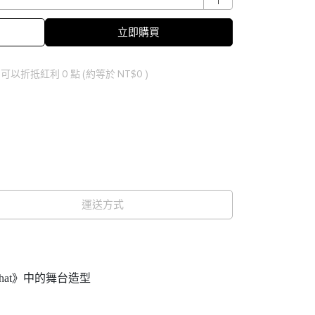
立即購買
 」可以折抵紅利
0
點 (約等於
NT$0
)
運送方式
 That》中的舞台造型