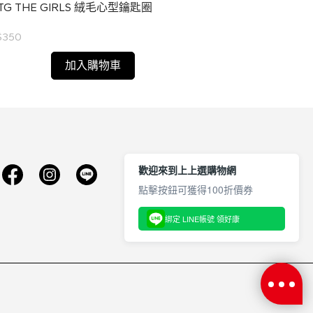
TG THE GIRLS 絨毛心型鑰匙圈
BPTG 舞台造型
$350
NT$499
加入購物車
歡迎來到上上選購物網
點擊按鈕可獲得100折價券
綁定 LINE帳號 領好康