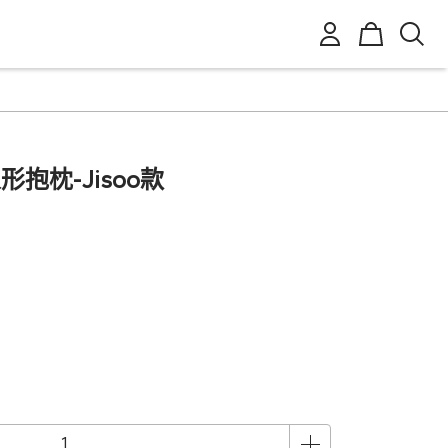
S人形抱枕-Jisoo款