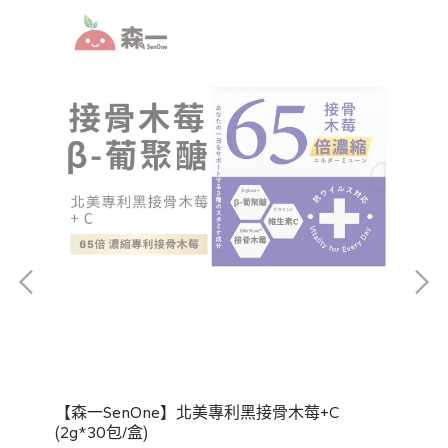
【森一SenOne】北美專利黑接骨木莓+C
【V
(2g*30包/盒)
3