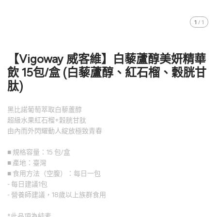
1
/
1
【Vigoway 威客維】白藜蘆醇美妍精華
飲 15包/盒 (白藜蘆醇、紅石榴、穀胱甘
肽)
黑比諾葡萄萃取白藜蘆醇
超級水果紅石榴+穀胱甘肽
由內而外閃耀動人綻放極致青春
■ 規格容量：15 包/盒
■ 產地：臺灣
■ 食用方法（空腹）：每日一包
- 每日建議1包
- 營養師建議，18歲以上族群食用
*此品項為純素