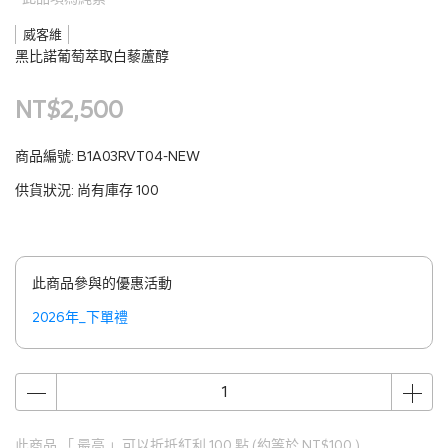
威客維
黑比諾葡萄萃取白藜蘆醇
NT$2,500
商品編號:
B1A03RVT04-NEW
供貨狀況:
尚有庫存 100
此商品參與的優惠活動
2026年_下單禮
此商品 「 最高 」可以折抵紅利
100
點 (約等於
NT$100
)