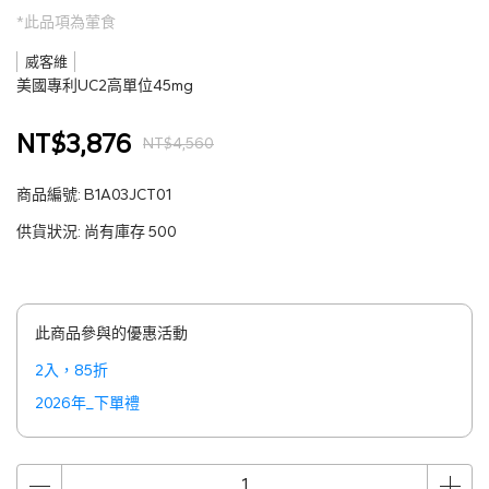
*此品項為葷食
威客維
美國專利UC2高單位45mg
NT$3,876
NT$4,560
商品編號:
B1A03JCT01
供貨狀況:
尚有庫存 500
此商品參與的優惠活動
2入，85折
2026年_下單禮