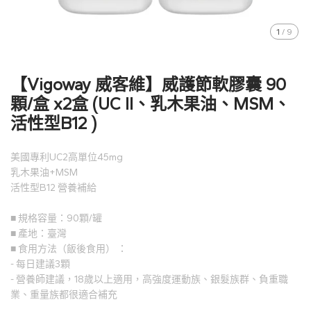
1
/
9
【Vigoway 威客維】威護節軟膠囊 90
顆/盒 x2盒 (UC II、乳木果油、MSM、
活性型B12 )
美國專利UC2高單位45mg
乳木果油+MSM
活性型B12 營養補給
■ 規格容量：90顆/罐
■ 產地：臺灣
■ 食用方法（飯後食用） ：
- 每日建議3顆
- 營養師建議，18歲以上適用，高強度運動族、銀髮族群、負重職
業、重量族都很適合補充