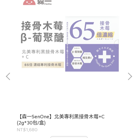
【森一SenOne】北美專利黑接骨木莓+C
包/
【V
(2g*30包/盒)
3
NT$1,680
NT