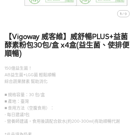
1
/
9
【Vigoway 威客維】威舒暢PLUS+益菌
酵素粉包30包/盒 x4盒(益生菌、使排便
順暢)
150億益生菌！
AB益生菌+LGG菌 輕鬆順暢
綜合蔬果酵素 幫助消化
■ 規格容量：30 包/盒
■ 產地：臺灣
■ 食用方法（空腹食用）：
- 每日建議1包
- 營養師建議，食用後請配合飲水(約200-300ml)有助順暢代謝
*此品項為奶素