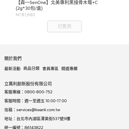
【森一SenOne】北美專利黑接骨木莓+C
【V
(2g*30包/盒)
3
NT$1,680
NT
已售完
關於我們
商品分類
最新活動
會員專區
精選專欄
立萬利創新股份有限公司
客服專線：0800-800-752
客服時間：週一至週五 10:00-17:00
信箱：services@liwanli.com.tw
地址：台北市內湖區潭美街537號9樓
統一編號：86143822