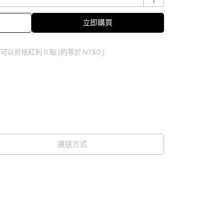
立即購買
 」可以折抵紅利
0
點 (約等於
NT$0
)
運送方式